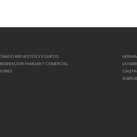
IONADO REPUESTOS Y EQUIPOS
HERRAM
RIGERACION FAMILIAR Y COMERCIAL
LAVAR
SORES
CALEF
SUBRUB