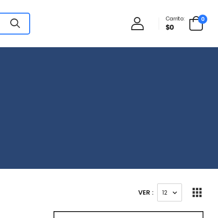
Carrito:
0
$0
VER :