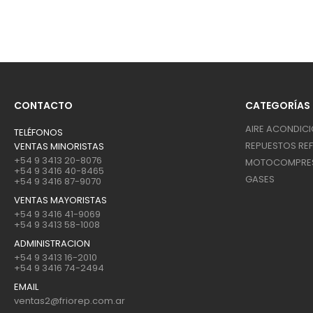
CONTACTO
CATEGORÍAS
AIRE ACONDIC
TELÉFONOS
REPUESTOS REF
VENTAS MINORISTAS
+54 9 3413 20-8076
MOTOCOMPRE
+54 9 3416 40-8465
GASES
+54 9 3416 87-9070
VENTAS MAYORISTAS
+54 9 3416 41-9069
+54 9 3413 58-1008
ADMINISTRACION
+54 9 3413 16-2010
+54 9 3416 74-2494
EMAIL
ventas2@friorep.com.ar