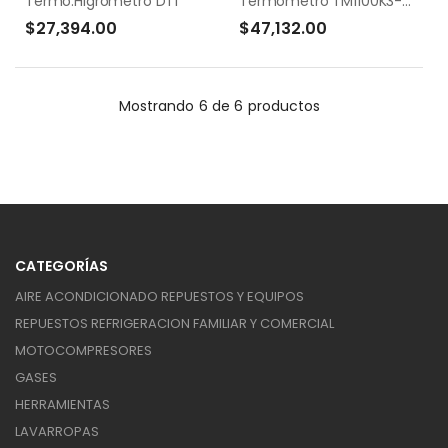
Termo.Higrometro DT1
Termometro TM1100K3-D100-CAP1.5MT.C/PEST
$27,394.00
$47,132.00
Mostrando
6 de 6
productos
CATEGORÍAS
AIRE ACONDICIONADO REPUESTOS Y EQUIPOS
REPUESTOS REFRIGERACION FAMILIAR Y COMERCIAL
MOTOCOMPRESORES
GASES
HERRAMIENTAS
LAVARROPAS