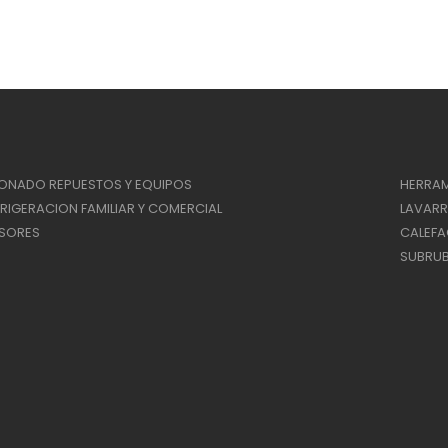
IONADO REPUESTOS Y EQUIPOS
HERRAM
RIGERACION FAMILIAR Y COMERCIAL
LAVAR
SORES
CALEF
SUBRUB