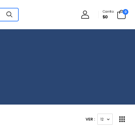
Carrito:
0
$0
VER :