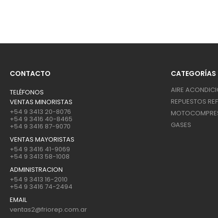
CONTACTO
CATEGORÍAS
AIRE ACONDIC
TELÉFONOS
REPUESTOS REF
VENTAS MINORISTAS
+54 9 3413 20-8076
MOTOCOMPRE
+54 9 3416 40-8465
GASES
+54 9 3416 87-9070
VENTAS MAYORISTAS
+54 9 3416 41-9069
+54 9 3413 58-1008
ADMINISTRACION
+54 9 3413 16-2010
+54 9 3416 74-2494
EMAIL
ventas2@friorep.com.ar