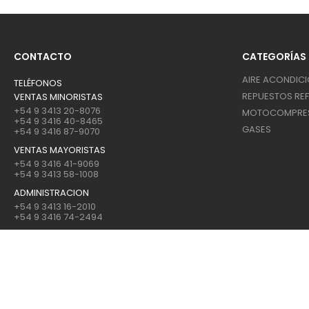
CONTACTO
CATEGORÍAS
AIRE ACONDIC
TELÉFONOS
REPUESTOS REF
VENTAS MINORISTAS
+54 9 3413 20-8076
MOTOCOMPRE
+54 9 3416 40-8465
GASES
+54 9 3416 87-9070
VENTAS MAYORISTAS
+54 9 3416 41-9069
+54 9 3413 58-1008
ADMINISTRACION
+54 9 3413 16-2010
+54 9 3416 74-2494
EMAIL
ventas2@friorep.com.ar
DIRECCIÓN
España 2730 (2000) - Rosario, Santa Fe