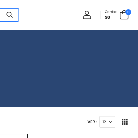
Carrito:
0
$0
VER :