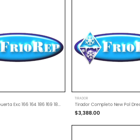
TIRADOR
Eje palanca puerta Exc 166 164 186 169 189-D05
Tirador Completo New Pol Drea
$3,388.00