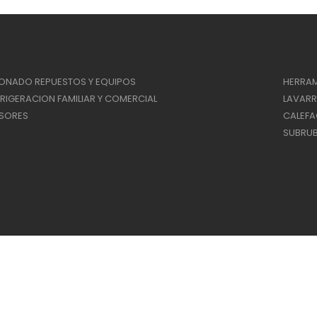
IONADO REPUESTOS Y EQUIPOS
HERRAM
RIGERACION FAMILIAR Y COMERCIAL
LAVAR
SORES
CALEF
SUBRUB