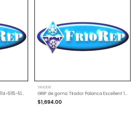
TIRADOR
Tirador Oculto Drean-Aurora 5114-5115-5116-5117=
GRIP de goma Tirador Palanca Excellent 169 189 D05=
$1,694.00