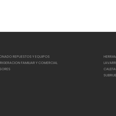
IONADO REPUESTOS Y EQUIPOS
HERRAM
RIGERACION FAMILIAR Y COMERCIAL
LAVAR
SORES
CALEF
SUBRUB