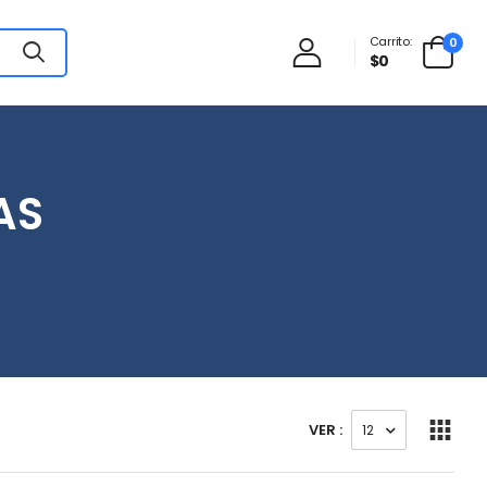
Carrito:
0
$0
AS
VER :